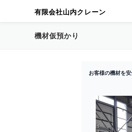
コ
ン
有限会社山内クレーン
テ
ン
ツ
機材仮預かり
へ
ス
キ
ッ
プ
お客様の機材を安