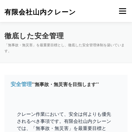
コ
ン
有限会社山内クレーン
メニュー
テ
ン
ツ
へ
ホーム
サービス
会社概要
求人情報
徹底した安全管理
ス
キ
「無事故・無災害」を最重要目標とし、徹底した安全管理体制を築いていま
ッ
す。
プ
お問い合わせ
安全管理
**無事故・無災害を目指します**
クレーン作業において、安全は何よりも優先
されるべき事項です。有限会社山内クレーン
では、「無事故・無災害」を最重要目標と