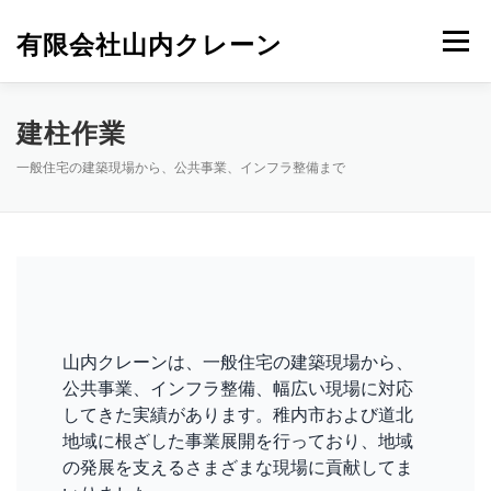
コ
ン
有限会社山内クレーン
メニュー
テ
ン
ツ
へ
ホーム
サービス
会社概要
求人情報
建柱作業
ス
キ
一般住宅の建築現場から、公共事業、インフラ整備まで
ッ
プ
お問い合わせ
山内クレーンは、一般住宅の建築現場から、
公共事業、インフラ整備、幅広い現場に対応
してきた実績があります。稚内市および道北
地域に根ざした事業展開を行っており、地域
の発展を支えるさまざまな現場に貢献してま